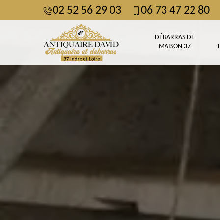
02 52 56 29 03
06 73 47 22 80
DÉBARRAS DE
MAISON 37