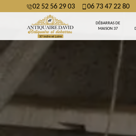
02 52 56 29 03
06 73 47 22 80
DÉBARRAS DE
MAISON 37