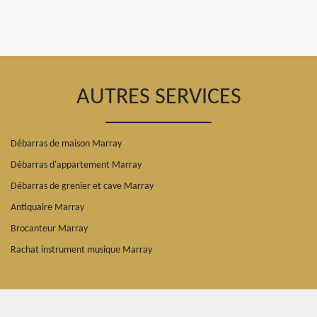
AUTRES SERVICES
Débarras de maison Marray
Débarras d'appartement Marray
Débarras de grenier et cave Marray
Antiquaire Marray
Brocanteur Marray
Rachat instrument musique Marray