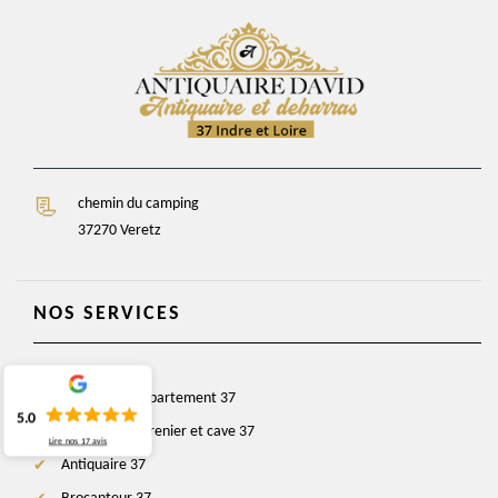
chemin du camping
37270 Veretz
NOS SERVICES
Débarras d'appartement 37
5.0
Débarras de grenier et cave 37
Lire nos
17
avis
Antiquaire 37