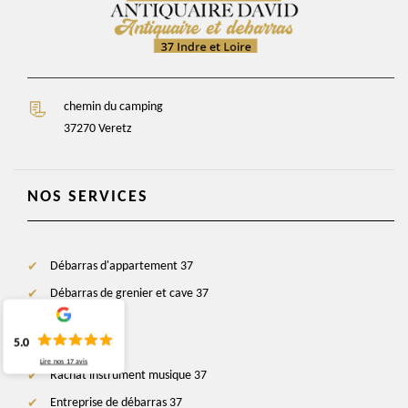
chemin du camping
37270 Veretz
NOS SERVICES
Débarras d'appartement 37
Débarras de grenier et cave 37
Antiquaire 37
5.0
Brocanteur 37
Lire nos
17
avis
Rachat instrument musique 37
Entreprise de débarras 37