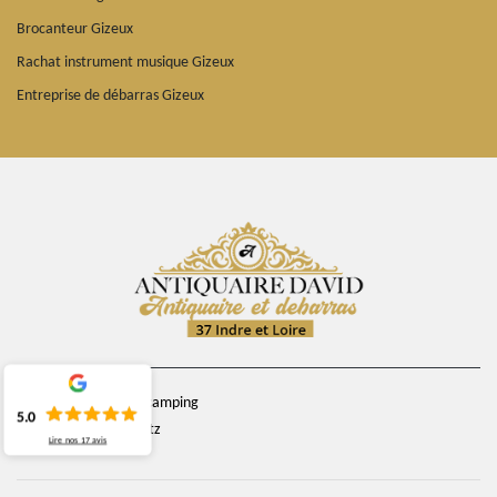
Brocanteur Gizeux
Rachat instrument musique Gizeux
Entreprise de débarras Gizeux
chemin du camping
5.0
37270 Veretz
Lire nos
17
avis