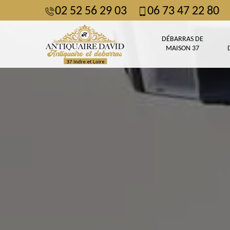
02 52 56 29 03
06 73 47 22 80
DÉBARRAS DE
MAISON 37