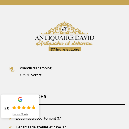
chemin du camping
37270 Veretz
NOS SERVICES
5.0
Lire nos
17
avis
Débarras d'appartement 37
Débarras de grenier et cave 37