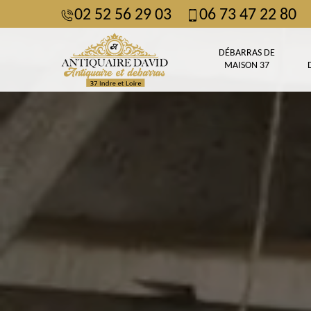
02 52 56 29 03
06 73 47 22 80
DÉBARRAS DE
MAISON 37