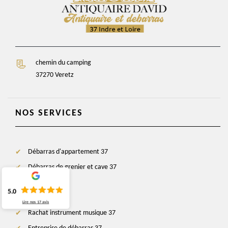
chemin du camping
37270 Veretz
NOS SERVICES
Débarras d'appartement 37
Débarras de grenier et cave 37
Antiquaire 37
5.0
Brocanteur 37
Lire nos
17
avis
Rachat instrument musique 37