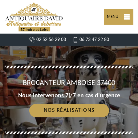
MENU
02 52 56 29 03
06 73 47 22 80
BROCANTEUR AMBOISE 37400
Nous intervenons 7j/7 en cas d'urgence
NOS RÉALISATIONS