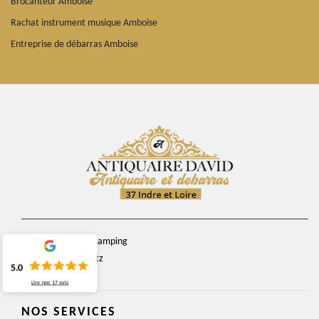
Brocanteur Amboise
Rachat instrument musique Amboise
Entreprise de débarras Amboise
chemin du camping
37270 Veretz
5.0
Lire nos
17
avis
NOS SERVICES