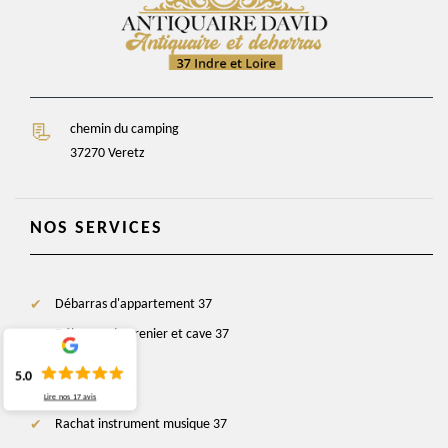
chemin du camping
37270 Veretz
NOS SERVICES
Débarras d'appartement 37
Débarras de grenier et cave 37
Antiquaire 37
5.0
Brocanteur 37
Lire nos
17
avis
Rachat instrument musique 37