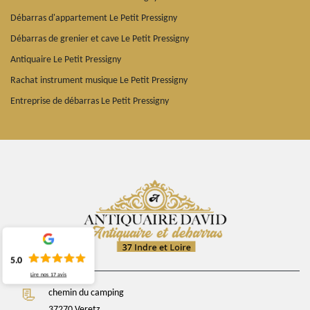
Débarras d'appartement Le Petit Pressigny
Débarras de grenier et cave Le Petit Pressigny
Antiquaire Le Petit Pressigny
Rachat instrument musique Le Petit Pressigny
Entreprise de débarras Le Petit Pressigny
5.0
Lire nos
17
avis
chemin du camping
37270 Veretz