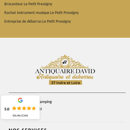
Brocanteur Le Petit Pressigny
Rachat instrument musique Le Petit Pressigny
Entreprise de débarras Le Petit Pressigny
chemin du camping
37270 Veretz
5.0
Lire nos
17
avis